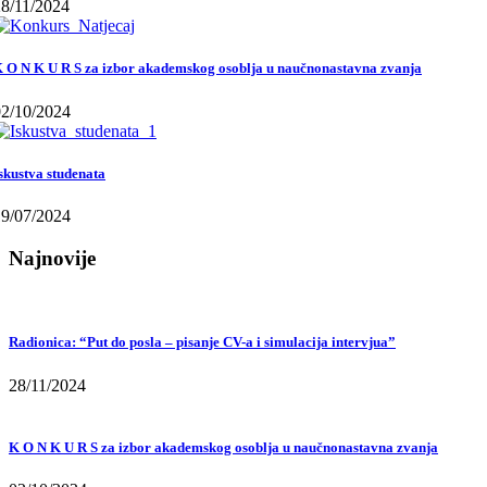
28/11/2024
 O N K U R S za izbor akademskog osoblja u naučnonastavna zvanja
02/10/2024
skustva studenata
19/07/2024
Najnovije
Radionica: “Put do posla – pisanje CV-a i simulacija intervjua”
28/11/2024
K O N K U R S za izbor akademskog osoblja u naučnonastavna zvanja