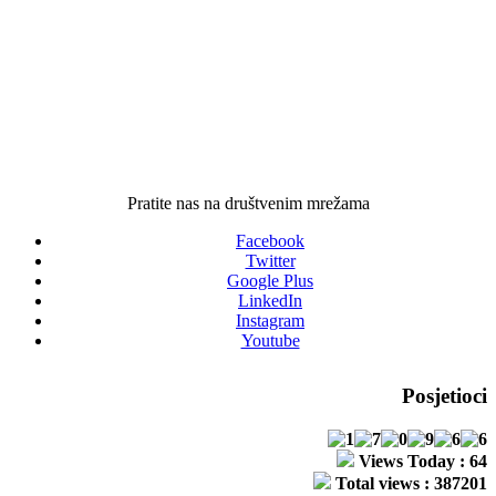
BROJEVI ŽIRO-RAČUNA
SVEUČILIŠTA/UNIVERZITETA "VITEZ"
Sparkasse Banka 199 052 007 694 9321
ProCredit Banka 194 111 176 800 0176
Pratite nas na društvenim mrežama
Facebook
Twitter
Google Plus
LinkedIn
Instagram
Youtube
Posjetioci
Views Today : 64
Total views : 387201