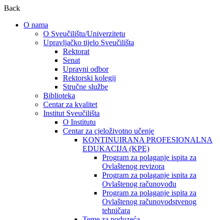
Back
O nama
O Sveučilištu/Univerzitetu
Upravljačko tijelo Sveučilišta
Rektorat
Senat
Upravni odbor
Rektorski kolegij
Stručne službe
Biblioteka
Centar za kvalitet
Institut Sveučilišta
O Institutu
Centar za cjeloživotno učenje
KONTINUIRANA PROFESIONALNA
EDUKACIJA (KPE)
Program za polaganje ispita za
Ovlaštenog revizora
Program za polaganje ispita za
Ovlaštenog računovođu
Program za polaganje ispita za
Ovlaštenog računovodstvenog
tehničara
Teme za poduzeća