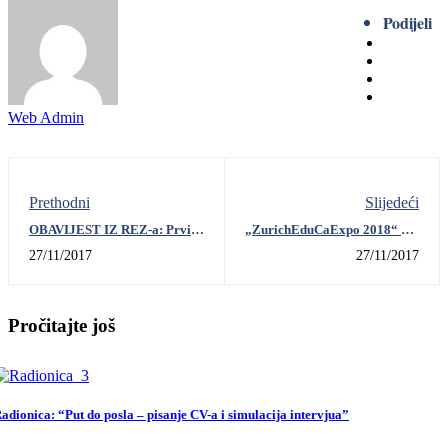
Podijeli
Web Admin
Prethodni
Slijedeći
OBAVIJEST IZ REZ-a: Prvi
„ZurichEduCaExpo 2018“ 14-
ciklus obuke iz LPZ-a od
15.03.2018.
27/11/2017
27/11/2017
29.11. do 01.12.
Pročitajte još
adionica: “Put do posla – pisanje CV-a i simulacija intervjua”