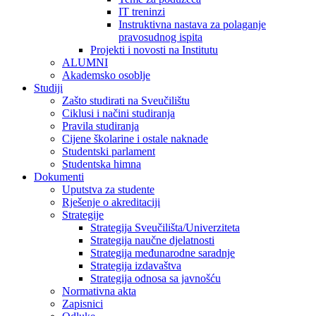
IT treninzi
Instruktivna nastava za polaganje
pravosudnog ispita
Projekti i novosti na Institutu
ALUMNI
Akademsko osoblje
Studiji
Zašto studirati na Sveučilištu
Ciklusi i načini studiranja
Pravila studiranja
Cijene školarine i ostale naknade
Studentski parlament
Studentska himna
Dokumenti
Uputstva za studente
Rješenje o akreditaciji
Strategije
Strategija Sveučilišta/Univerziteta
Strategija naučne djelatnosti
Strategija međunarodne saradnje
Strategija izdavaštva
Strategija odnosa sa javnošću
Normativna akta
Zapisnici