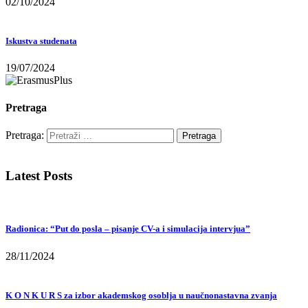
02/10/2024
Iskustva studenata
19/07/2024
Pretraga
Pretraga:
Latest Posts
Radionica: “Put do posla – pisanje CV-a i simulacija intervjua”
28/11/2024
K O N K U R S za izbor akademskog osoblja u naučnonastavna zvanja