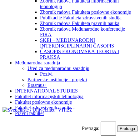
Zbornik radova Fakulteta informacionih
tehnologija
Zbornik radova Fakulteta poslovne ekonomije
Publikacije Fakulteta zdravstvenih studija
Zbornik radova Fakulteta pravnih nauka
Zbornik radova Međunarodne konferencije
FIRA
SKEI – MEĐUNARODNI
INTERDISCIPLINARNI ČASOPIS
ČASOPIS EKONOMSKA TEORIJA I
PRAKSA
Međunarodna saradnja
Ured za međunarodnu saradnju
Pozivi
Partnerske institucije i projekti
Erasmus+
INTERNATIONAL STUDIES
Fakultet informacijskih tehnologija
Fakultet poslovne ekonomije
Fakultet zdravstvenih studija
Pravni fakultet
Pretraga: