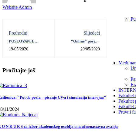
Website Admin
Pu
Prethodni
Slijedeći
POSLOVANJE
“Online” posjeta
RAČUNOVOĐA I
studenata FPE-e
19/05/2020
20/05/2020
RAČUNOVODSTVENIH
VETERINARSKOJ
AGENCIJA U
STANICI “Dr
VRIJEME KRIZE
Salkić” d. o. o.
Međunaro
Travnik
Ur
Pročitajte još
Par
Er
INTERN
Fakultet 
adionica: “Put do posla – pisanje CV-a i simulacija intervjua”
Fakultet
Fakultet 
28/11/2024
Pravni fa
 O N K U R S za izbor akademskog osoblja u naučnonastavna zvanja