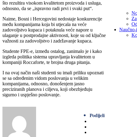
što rezultira visokom kvalitetom proizvoda i usluga,
odnosno, da se „ispravno radi prvi i svaki put“.
No
Za
Naime, Bosni i Hercegovini nedostaje konkurencije
Od
među kompanijama koja bi utjecala na veće
Naučno-i
zadovoljstvo kupaca i potaknula veće napore u
Ko
ulaganje u postprodajne aktivnosti, koje su od ključne
važnosti za zadovoljstvo i zadržavanje kupaca.
Studente FPE-e, između ostalog, zanimalo je i kako
izgleda politika sistema upravljanja kvalitetom u
kompaniji Roccaforte, te brojna druga pitanja.
I na ovaj način naši studenti su imali priliku upoznati
se sa određenim vidom poslovanja u velikim
kompanijama, odnosno, donošenjem jasno
preciziranih planova i ciljeva, koji obezbjeđuju
sigurno i uspješno poslovanje.
Podijeli