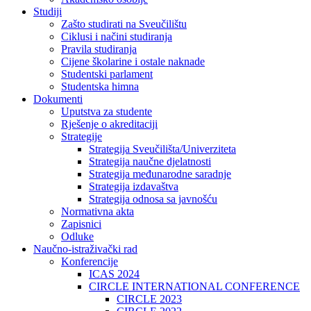
Studiji
Zašto studirati na Sveučilištu
Ciklusi i načini studiranja
Pravila studiranja
Cijene školarine i ostale naknade
Studentski parlament
Studentska himna
Dokumenti
Uputstva za studente
Rješenje o akreditaciji
Strategije
Strategija Sveučilišta/Univerziteta
Strategija naučne djelatnosti
Strategija međunarodne saradnje
Strategija izdavaštva
Strategija odnosa sa javnošću
Normativna akta
Zapisnici
Odluke
Naučno-istraživački rad
Konferencije
ICAS 2024
CIRCLE INTERNATIONAL CONFERENCE
CIRCLE 2023