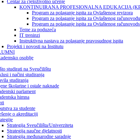
Centar za cjeloživotno učenje
KONTINUIRANA PROFESIONALNA EDUKACIJA (KP
Program za polaganje ispita za Ovlaštenog revizora
Program za polaganje ispita za Ovlaštenog računovođ
Program za polaganje ispita za Ovlaštenog računovods
Teme za poduzeća
IT treninzi
Instruktivna nastava za polaganje pravosudnog ispita
Projekti i novosti na Institutu
LUMNI
ademsko osoblje
što studirati na Sveučilištu
lusi i načini studiranja
avila studiranja
jene školarine i ostale naknade
udentski parlament
udentska himna
ti
utstva za studente
ešenje o akreditaciji
ategije
Strategija Sveučilišta/Univerziteta
Strategija naučne djelatnosti
Strategija međunarodne saradnje