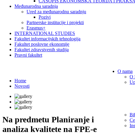
ČASOPIS EKONOMSKA TEORIJA I PRAKS
Međunarodna saradnja
Ured za međunarodnu saradnju
Pozivi
Partnerske institucije i projekti
Erasmus+
INTERNATIONAL STUDIES
Fakultet informacijskih tehnologija
Fakultet poslovne ekonomije
Fakultet zdravstvenih studija
Pravni fakultet
Novosti
O nama
O 
Home
Up
Novosti
Bi
Na predmetu Planiranje i
Ce
Ins
analiza kvalitete na FPE-e