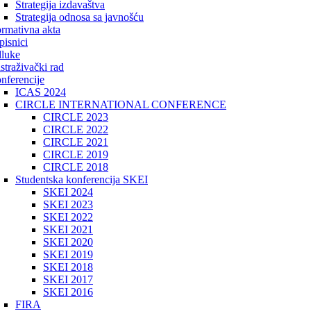
Strategija izdavaštva
Strategija odnosa sa javnošću
rmativna akta
pisnici
luke
straživački rad
nferencije
ICAS 2024
CIRCLE INTERNATIONAL CONFERENCE
CIRCLE 2023
CIRCLE 2022
CIRCLE 2021
CIRCLE 2019
CIRCLE 2018
Studentska konferencija SKEI
SKEI 2024
SKEI 2023
SKEI 2022
SKEI 2021
SKEI 2020
SKEI 2019
SKEI 2018
SKEI 2017
SKEI 2016
FIRA