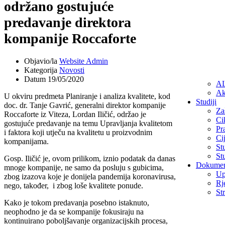
održano gostujuće
predavanje direktora
kompanije Roccaforte
Objavio/la
Website Admin
Kategorija
Novosti
Datum
19/05/2020
A
Ak
U okviru predmeta Planiranje i analiza kvalitete, kod
Studiji
doc. dr. Tanje Gavrić, generalni direktor kompanije
Za
Roccaforte iz Viteza, Lordan Iličić, održao je
Cik
gostujuće predavanje na temu Upravljanja kvalitetom
Pr
i faktora koji utječu na kvalitetu u proizvodnim
Ci
kompanijama.
St
St
Gosp. Iličić je, ovom prilikom, iznio podatak da danas
Dokumen
mnoge kompanije, ne samo da posluju s gubicima,
Up
zbog izazova koje je donijela pandemija koronavirusa,
Rj
nego, također, i zbog loše kvalitete ponude.
Str
Kako je tokom predavanja posebno istaknuto,
neophodno je da se kompanije fokusiraju na
kontinuirano poboljšavanje organizacijskih procesa,