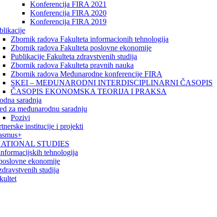
Konferencija FIRA 2021
Konferencija FIRA 2020
Konferencija FIRA 2019
blikacije
Zbornik radova Fakulteta informacionih tehnologija
Zbornik radova Fakulteta poslovne ekonomije
Publikacije Fakulteta zdravstvenih studija
Zbornik radova Fakulteta pravnih nauka
Zbornik radova Međunarodne konferencije FIRA
SKEI – MEĐUNARODNI INTERDISCIPLINARNI ČASOPIS
ČASOPIS EKONOMSKA TEORIJA I PRAKSA
dna saradnja
ed za međunarodnu saradnju
Pozivi
tnerske institucije i projekti
asmus+
ATIONAL STUDIES
informacijskih tehnologija
 poslovne ekonomije
zdravstvenih studija
kultet