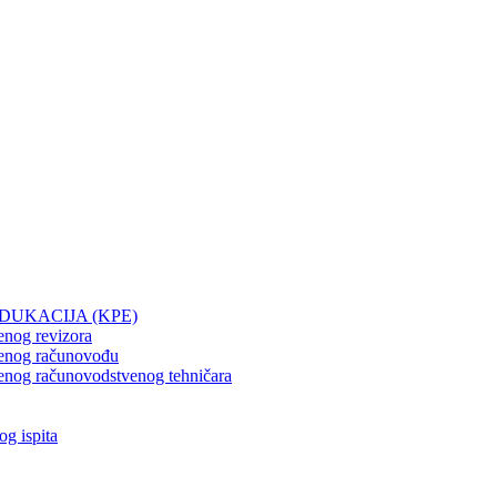
UKACIJA (KPE)
enog revizora
štenog računovođu
tenog računovodstvenog tehničara
og ispita