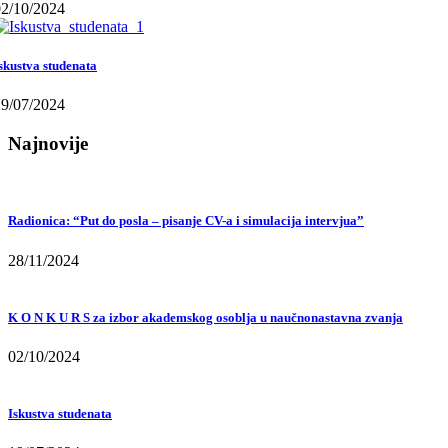
02/10/2024
skustva studenata
19/07/2024
Najnovije
Radionica: “Put do posla – pisanje CV-a i simulacija intervjua”
28/11/2024
K O N K U R S za izbor akademskog osoblja u naučnonastavna zvanja
02/10/2024
Iskustva studenata