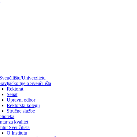
A
Sveučilištu/Univerzitetu
ravljačko tijelo Sveučilišta
Rektorat
Senat
Upravni odbor
Rektorski kolegij
Stručne službe
blioteka
ntar za kvalitet
titut Sveučilišta
O Institutu