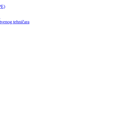
E)
u
tvenog tehničara